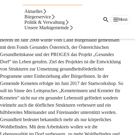
Auf dieser Seite
Aktuelles
Gesundes Dorf
Bürgerservice
Menü
Politik & Verwaltung
Unsere Marktgemeinde
„Gesundes Dorf“ – Kemeten
Bereits im Jahr 2008 wurde vom Land Burgenland gemeinsam 
mit dem Fonds Gesundes Österreich, der Östereichischen 
Gesundheitskasse und der PROGES das Projekt „Gesundes 
Dorf“ ins Leben gerufen. Ziel des Projektes ist die Entwicklung 
von Strukturen zur Umsetzung gesundheitsförderlicher 
Programme unter Einbeziehung aller BürgerInnen. In der 
Gemeinde Kemeten erfolgte im Juni 2017 der Startworkshop. So 
soll im Sinne des Leitspruches „Kemeterinnen und Kemeter für 
Kemeten“ nicht nur ein gesunder Lebensstil gefördert sondern 
vielmehr auch die dörflichen Strukturen verbessert und ein 
hilfsbereites Miteinander und Füreinander unterstützt werden. 
Gesundheit bedeutet bekanntlich mehr als nur körperliches 
Wohlbefinden. Mit dem Arbeitskreis wollen wir die 
Lebensqualität im Dorf verbessern, zu mehr Wohlbefinden und 