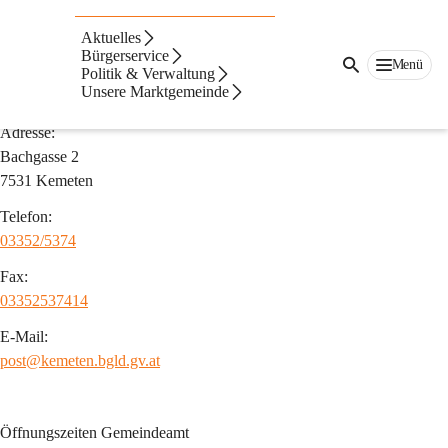
Auf dieser Seite
Aktuelles
Verwaltung
Bürgerservice
Menü
Politik & Verwaltung
Unsere Marktgemeinde
Gemeindeamt
Adresse:
Bachgasse 2
7531 Kemeten
Telefon:
03352/5374
Fax:
03352537414
E-Mail:
post@kemeten.bgld.gv.at
Öffnungszeiten Gemeindeamt